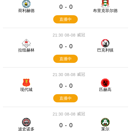
0
0
-
荷利赫德
布里克菲尔德
直播中
威冠
21:30
08-08
0
0
-
拉纽赫林
巴克利镇
直播中
威冠
21:30
08-08
0
0
-
现代城
匹赫高
直播中
威冠
21:30
08-08
0
0
-
波史诺多
莱尔