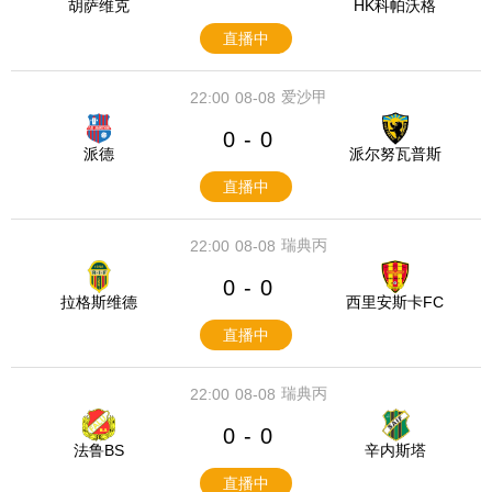
胡萨维克
HK科帕沃格
直播中
爱沙甲
22:00
08-08
0
0
-
派德
派尔努瓦普斯
直播中
瑞典丙
22:00
08-08
0
0
-
拉格斯维德
西里安斯卡FC
直播中
瑞典丙
22:00
08-08
0
0
-
法鲁BS
辛内斯塔
直播中