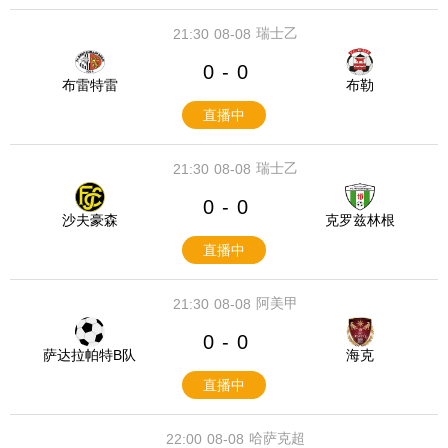
瑞士乙
21:30
08-08
0
0
-
布雷特雷
布勒
直播中
瑞士乙
21:30
08-08
0
0
-
沙夫豪森
克罗兹林根
直播中
阿美甲
21:30
08-08
0
0
-
萨达拉帕特B队
海克
直播中
哈萨克超
22:00
08-08