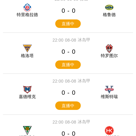
0
0
-
特里格拉德
格鲁德
直播中
冰岛甲
22:00
08-08
0
0
-
格洛塔
特罗图尔
直播中
冰岛甲
22:00
08-08
0
0
-
嘉德维克
维斯特瑞
直播中
冰岛甲
22:00
08-08
0
0
-