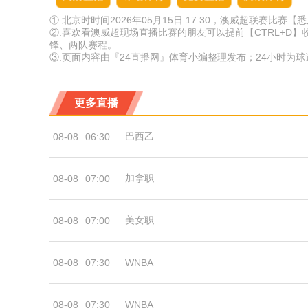
①.北京时时间2026年05月15日 17:30，澳威超联赛比
②.喜欢看澳威超现场直播比赛的朋友可以提前【CTRL+
锋、两队赛程。
③.页面内容由『24直播网』体育小编整理发布；24小时为
更多直播
巴西乙
08-08
06:30
加拿职
08-08
07:00
美女职
08-08
07:00
08-08
07:30
WNBA
08-08
07:30
WNBA