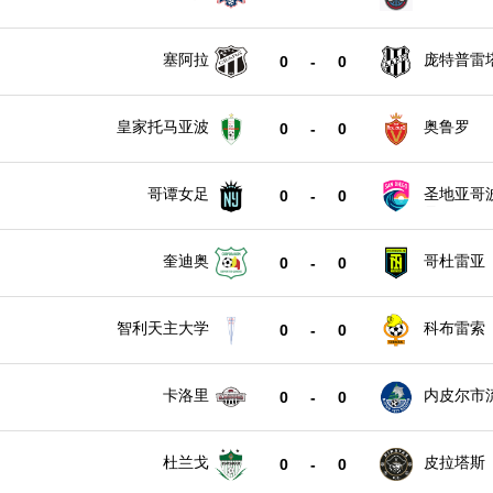
塞阿拉
庞特普雷
0
-
0
皇家托马亚波
奥鲁罗
0
-
0
哥谭女足
圣地亚哥
0
-
0
足
奎迪奥
哥杜雷亚
0
-
0
智利天主大学
科布雷索
0
-
0
卡洛里
内皮尔市
0
-
0
杜兰戈
皮拉塔斯
0
-
0