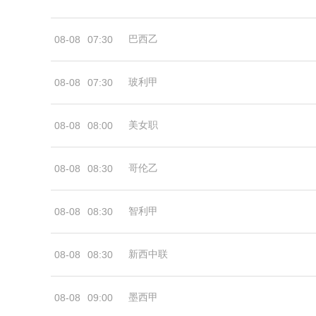
巴西乙
08-08
07:30
玻利甲
08-08
07:30
美女职
08-08
08:00
哥伦乙
08-08
08:30
智利甲
08-08
08:30
新西中联
08-08
08:30
墨西甲
08-08
09:00