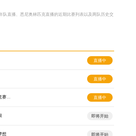
青年队直播、悉尼奥林匹克直播的近期比赛列表以及两队历史交
直播中
直播中
竞赛女
直播中
银
即将开始
梦想
即将开始