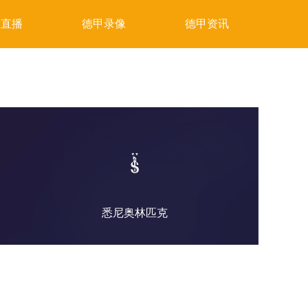
球直播
德甲录像
德甲资讯
悉尼奥林匹克