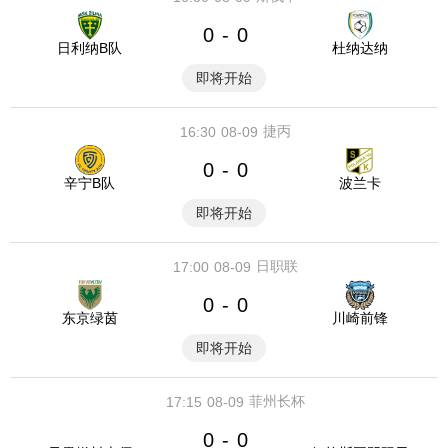
0
0
-
日利纳B队
杜纳达纳
即将开始
捷丙
16:30
08-09
0
0
-
辛宁B队
波兰卡
即将开始
日职联
17:00
08-09
0
0
-
东京绿茵
川崎前锋
即将开始
菲州长杯
17:15
08-09
0
0
-