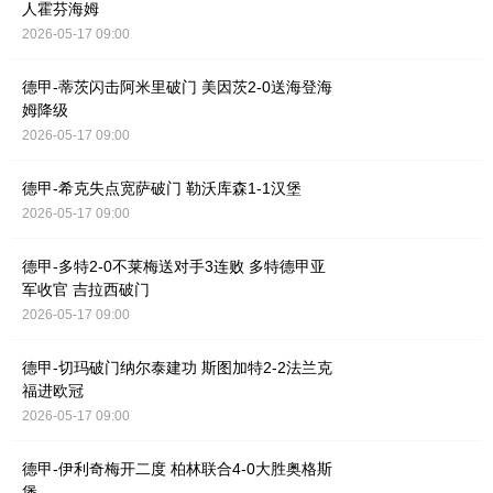
人霍芬海姆
2026-05-17 09:00
德甲-蒂茨闪击阿米里破门 美因茨2-0送海登海
姆降级
2026-05-17 09:00
德甲-希克失点宽萨破门 勒沃库森1-1汉堡
2026-05-17 09:00
德甲-多特2-0不莱梅送对手3连败 多特德甲亚
军收官 吉拉西破门
2026-05-17 09:00
德甲-切玛破门纳尔泰建功 斯图加特2-2法兰克
福进欧冠
2026-05-17 09:00
德甲-伊利奇梅开二度 柏林联合4-0大胜奥格斯
堡