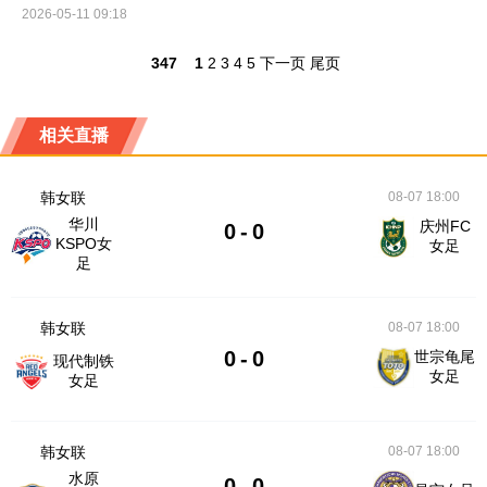
2026-05-11 09:18
347
1
2
3
4
5
下一页
尾页
相关直播
韩女联
08-07 18:00
华川
庆州FC
0
-
0
KSPO女
女足
足
韩女联
08-07 18:00
0
-
0
世宗龟尾
现代制铁
女足
女足
韩女联
08-07 18:00
水原
0
-
0