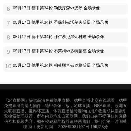
6
05月17日 德甲第34轮 勒沃库森vs汉堡 全场录像
7
05月17日 德甲第34轮 圣保利vs沃尔夫斯堡 全场录像
8
05月17日 德甲第34轮 拜仁慕尼黑vs科隆 全场录像
9
05月17日 德甲第34轮 不莱梅vs多特蒙德 全场录像
10
05月17日 德甲第34轮 柏林联合vs奥格斯堡 全场录像
『24直播网』提供高清免费德甲直播、德甲直播比赛在线观看，德甲
免费直播高清无插件，德甲录像回放，足球直播，NBA直播、欧洲五
大联赛直播、世界杯直播、体育直播信号源均由用户收集或从搜索引
擎搜索整理获得，所有内容均来自互联网，我们自身不提供任何直播
信号和视频内容，如有侵犯您的权益请联系我们，我们会第一时间处
理 页面更新时间： 2026年08月07日 19时28分