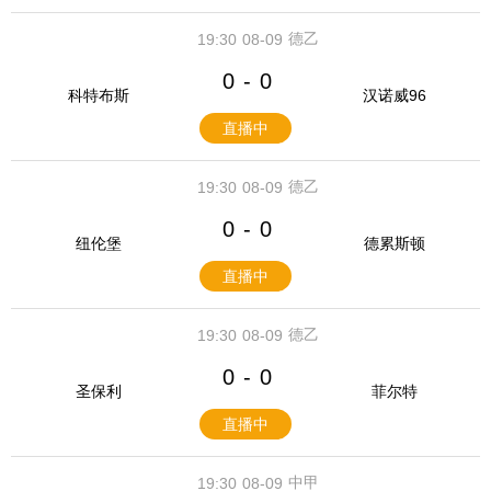
德乙
19:30
08-09
0
0
-
科特布斯
汉诺威96
直播中
德乙
19:30
08-09
0
0
-
纽伦堡
德累斯顿
直播中
德乙
19:30
08-09
0
0
-
圣保利
菲尔特
直播中
中甲
19:30
08-09