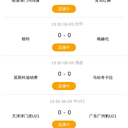
南通海门珂缔缘
青岛红狮
直播中
比甲
19:30
08-09
0
0
-
根特
梅赫伦
直播中
俄超
19:30
08-09
0
0
-
莫斯科迪纳摩
马哈奇卡拉
直播中
中U21
19:30
08-09
0
0
-
天津津门虎U21
广东广州豹U21
直播中